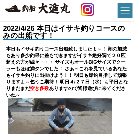
2022/4/26 本日はイサキ釣りコースの
みの出船です！
本日もイサキ釣りコース出船致しましたよ～！ 潮の加減
もあり多少釣果に差もできますがイサキ絶好調で２０匹
超えの方が続々・・・ サイズもオールBIGサイズでクー
ラーもほぼ満タンでした！ さぁ～これを見ているあなた
もイサキ釣りに出掛けよう！！
明日も爆釣目指して頑張
りますよ～乞うご期待！ 明日４/２７日（水）も平日とな
りまだまだ
空き多数
ありますので皆様遊びに来てくださ
いね～