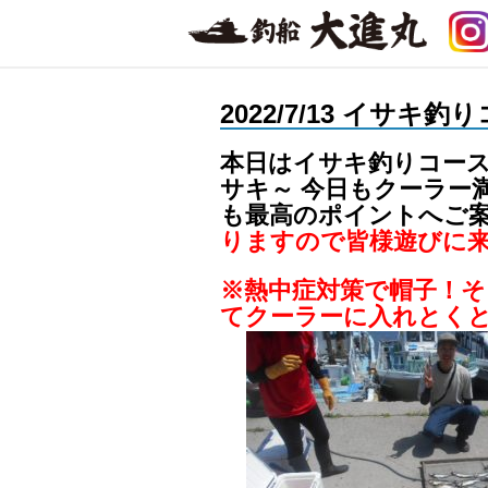
2022/7/13 イサキ
本日はイサキ釣りコース
サキ～ 今日もクーラー
も最高のポイントへご
りますので皆様遊びに
※熱中症対策で帽子！
てクーラーに入れとく