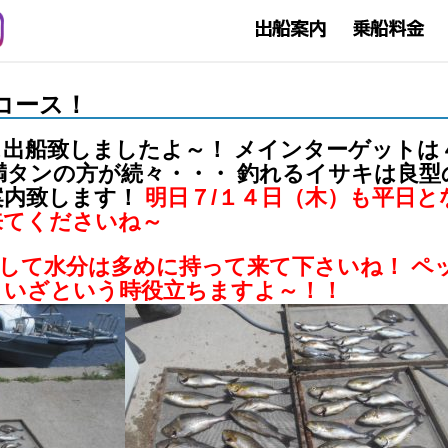
釣りコース！
出船致しましたよ～！ メインターゲットは
満タンの方が続々・・・ 釣れるイサキは良型
案内致します！
明日７/１４日（木）も
平日と
来てくださいね～
そして水分は多めに持って来て下さいね！
ペ
といざという時役立ちますよ～！！