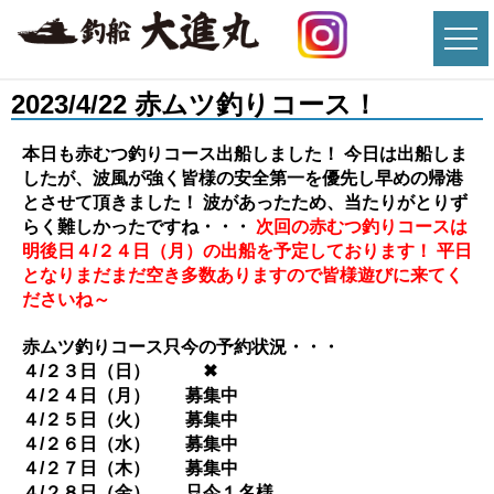
2023/4/22 赤ムツ釣りコース！
本日も赤むつ釣りコース出船しました！ 今日は出船しま
したが、波風が強く皆様の安全第一を優先し早めの帰港
とさせて頂きました！ 波があったため、当たりがとりず
らく難しかったですね・・・
次回の赤むつ釣りコースは
明後日４/２４日（月）の出船を予定しております！
平日
となりまだまだ空き多数ありますので皆様遊びに来てく
ださいね～
赤ムツ釣りコース只今の予約状況・・・
４/２３日（日） ✖
４/２４日（月） 募集中
４/２５日（火） 募集中
４/２６日（水） 募集中
４/２７日（木） 募集中
４/２８日（金） 只今１名様