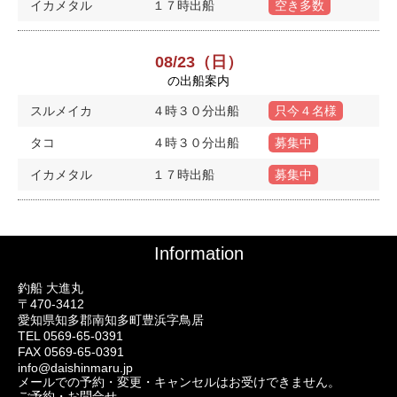
イカメタル
１７時出船
空き多数
08/23（日）
の出船案内
スルメイカ
４時３０分出船
只今４名様
タコ
４時３０分出船
募集中
イカメタル
１７時出船
募集中
Information
釣船 大進丸
〒470-3412
愛知県知多郡南知多町豊浜字鳥居
TEL 0569-65-0391
FAX 0569-65-0391
info@daishinmaru.jp
メールでの予約・変更・キャンセルはお受けできません。
ご予約・お問合せ