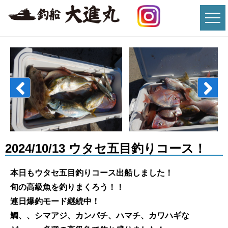
2024/10/13 ウタセ五目釣りコース！
本日もウタセ五目釣りコース出船しました！
旬の高級魚を釣りまくろう！！
連日爆釣モード継続中！
鯛、、シマアジ、カンパチ、ハマチ、カワハギな