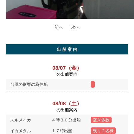
前へ
次へ
出 船 案 内
08/07（金）
の出船案内
台風の影響の為休船
08/08（土）
の出船案内
スルメイカ
４時３０分出船
空き多数
イカメタル
１７時出船
残り２名様