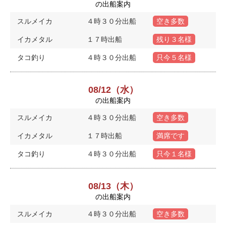
の出船案内
スルメイカ
４時３０分出船
空き多数
イカメタル
１７時出船
残り３名様
タコ釣り
４時３０分出船
只今５名様
08/12（水）
の出船案内
スルメイカ
４時３０分出船
空き多数
イカメタル
１７時出船
満席です
タコ釣り
４時３０分出船
只今１名様
08/13（木）
の出船案内
スルメイカ
４時３０分出船
空き多数