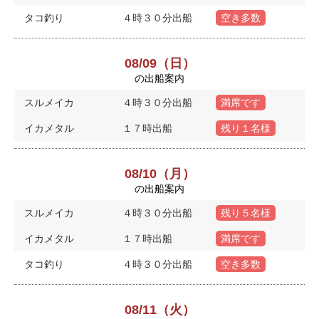
タコ釣り
４時３０分出船
空き多数
08/09（日）
の出船案内
スルメイカ
４時３０分出船
満席です
イカメタル
１７時出船
残り１名様
08/10（月）
の出船案内
スルメイカ
４時３０分出船
残り５名様
イカメタル
１７時出船
満席です
タコ釣り
４時３０分出船
空き多数
08/11（火）