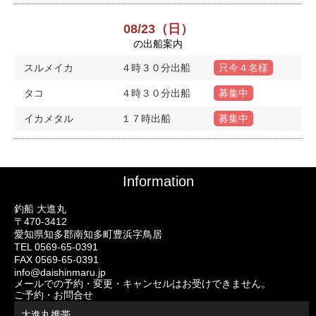
08/23（日）
の出船案内
スルメイカ
４時３０分出船
只今４名様
タコ
４時３０分出船
募集中
イカメタル
１７時出船
募集中
Information
釣船 大進丸
〒470-3412
愛知県知多郡南知多町豊浜字鳥居
TEL 0569-65-0391
FAX 0569-65-0391
info@daishinmaru.jp
メールでの予約・変更・キャンセルはお受けできません。
ご予約・お問合せ
大進丸携帯