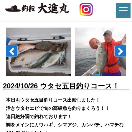
2024/10/26 ウタセ五目釣りコース！
本日もウタセ五目釣りコース出船しました！
活きウタセエビで旬の高級魚を釣りまくろう！！
連日絶好調で釣れております！
鯛をメインにカワハギ、シマアジ、カンパチ、ハマチな