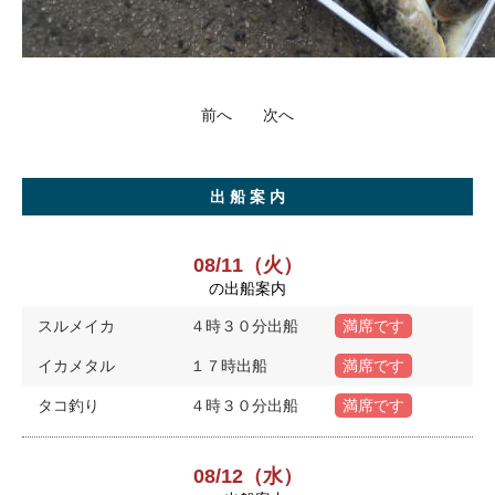
前へ
次へ
出 船 案 内
08/11（火）
の出船案内
スルメイカ
４時３０分出船
満席です
イカメタル
１７時出船
満席です
タコ釣り
４時３０分出船
満席です
08/12（水）