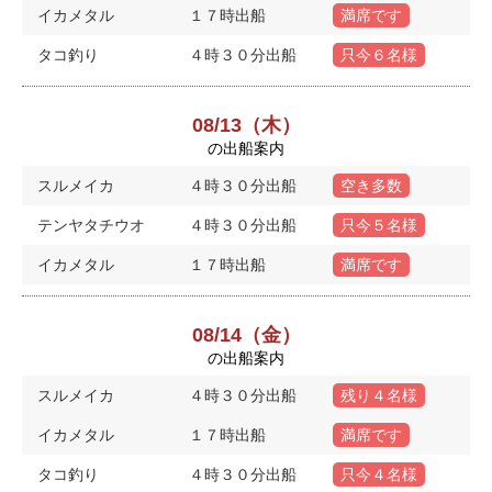
イカメタル
１７時出船
満席です
タコ釣り
４時３０分出船
只今６名様
08/13（木）
の出船案内
スルメイカ
４時３０分出船
空き多数
テンヤタチウオ
４時３０分出船
只今５名様
イカメタル
１７時出船
満席です
08/14（金）
の出船案内
スルメイカ
４時３０分出船
残り４名様
イカメタル
１７時出船
満席です
タコ釣り
４時３０分出船
只今４名様