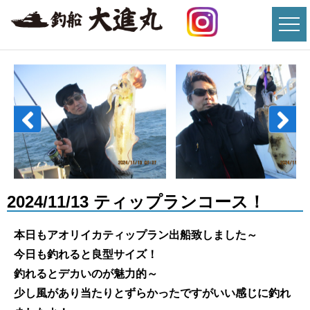
2024/11/13 ティップランコース！
本日もアオリイカティップラン出船致しました～
今日も釣れると良型サイズ！
釣れるとデカいのが魅力的～
少し風があり当たりとずらかったですがいい感じに釣れ