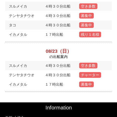
スルメイカ
４時３０分出船
空き多数
テンヤタチウオ
４時３０分出船
募集中
タコ
４時３０分出船
募集中
イカメタル
１７時出船
残り１名様
08/23（日）
の出船案内
スルメイカ
４時３０分出船
空き多数
テンヤタチウオ
４時３０分出船
チャーター
イカメタル
１７時出船
募集中
Information