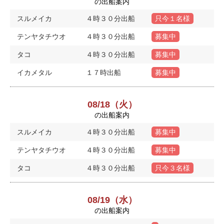
の出船案内
スルメイカ
４時３０分出船
只今１名様
テンヤタチウオ
４時３０分出船
募集中
タコ
４時３０分出船
募集中
イカメタル
１７時出船
募集中
08/18（火）
の出船案内
スルメイカ
４時３０分出船
募集中
テンヤタチウオ
４時３０分出船
募集中
タコ
４時３０分出船
只今３名様
08/19（水）
の出船案内