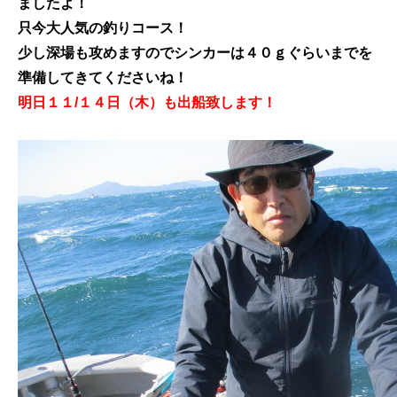
ましたよ！
只今大人気の釣りコース！
少し深場も攻めますのでシンカーは４０ｇぐらいまでを
準備してきてくださいね！
明日１１/１４
日（木）も出船致します！