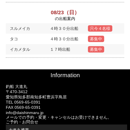
08/23（日）
の出船案内
スルメイカ
４時３０分出船
只今４名様
タコ
４時３０分出船
募集中
イカメタル
１７時出船
募集中
Information
釣船 大進丸
〒470-3412
愛知県知多郡南知多町豊浜字鳥居
TEL 0569-65-0391
FAX 0569-65-0391
info@daishinmaru.jp
メールでの予約・変更・キャンセルはお受けできません。
ご予約・お問合せ