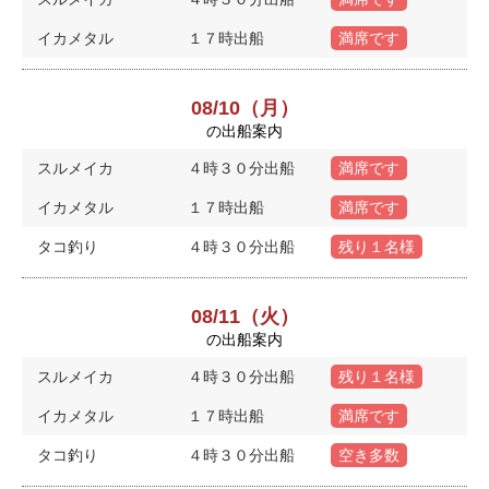
イカメタル
１７時出船
満席です
08/10（月）
の出船案内
スルメイカ
４時３０分出船
満席です
イカメタル
１７時出船
満席です
タコ釣り
４時３０分出船
残り１名様
08/11（火）
の出船案内
スルメイカ
４時３０分出船
残り１名様
イカメタル
１７時出船
満席です
タコ釣り
４時３０分出船
空き多数