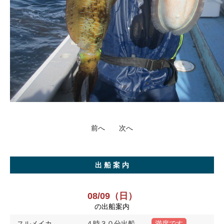
前へ
次へ
出 船 案 内
08/09（日）
の出船案内
スルメイカ
４時３０分出船
満席です