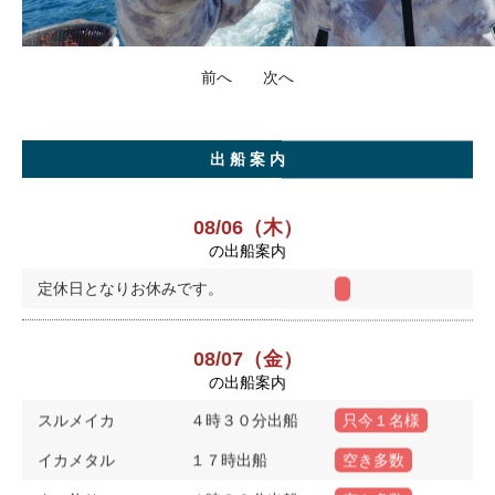
前へ
次へ
出 船 案 内
08/06（木）
の出船案内
定休日となりお休みです。
08/07（金）
の出船案内
スルメイカ
４時３０分出船
只今１名様
イカメタル
１７時出船
空き多数