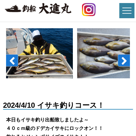
2024/4/10 イサキ釣りコース！
本日もイサキ釣り出船致しましたよ～
４０ｃｍ級のドデカイサキにロックオン！！