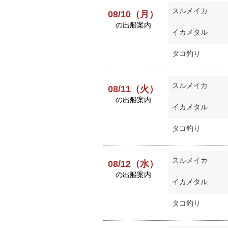
スルメイカ
08/10（月）
の出船案内
イカメタル
タコ釣り
スルメイカ
08/11（火）
の出船案内
イカメタル
タコ釣り
スルメイカ
08/12（水）
の出船案内
イカメタル
タコ釣り