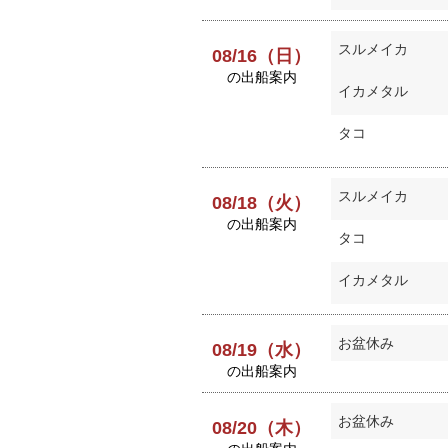
スルメイカ
08/16（日）
の出船案内
イカメタル
タコ
スルメイカ
08/18（火）
の出船案内
タコ
イカメタル
お盆休み
08/19（水）
の出船案内
お盆休み
08/20（木）