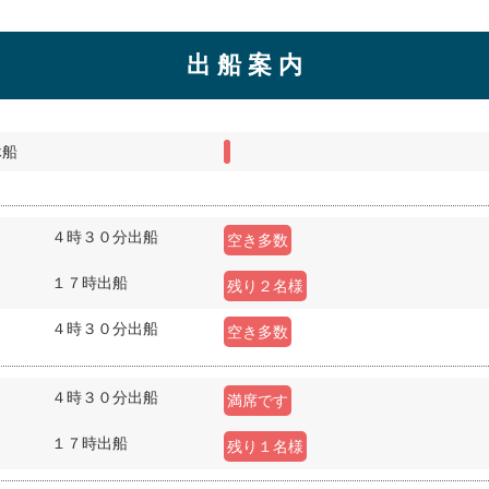
出 船 案 内
休船
４時３０分出船
空き多数
１７時出船
残り２名様
４時３０分出船
空き多数
４時３０分出船
満席です
１７時出船
残り１名様