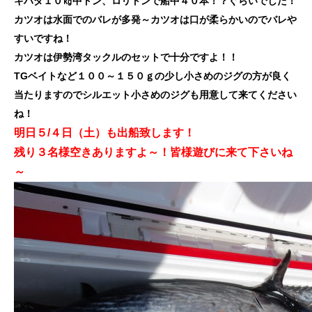
キハダ１０㎏中トン、ロリトンで船中４０本！？ぐらいでした！
カツオは水面でのバレが多発～カツオは口が柔らかいのでバレや
すいですね！
カツオは伊勢湾タックルのセットで十分ですよ！！
TGベイトなど１００～１５０ｇの少し小さめのジグの方が良く
当たりますのでシルエット小さめのジグも用意して来てください
ね！
明日５/４日（土）も出船致します！
残り３名様空きありますよ～！皆様遊びに来て下さいね
～