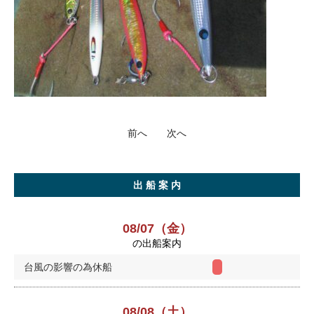
前へ
次へ
出 船 案 内
08/07（金）
の出船案内
台風の影響の為休船
08/08（土）