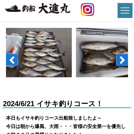
2024/6/21 イサキ釣りコース！
本日もイサキ釣りコース出船致しましたよ～
今日は朝から爆風、大雨・・・皆様の安全第一を優先し