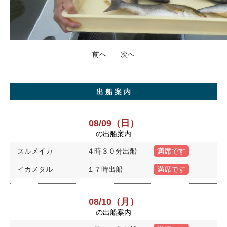
前へ
次へ
出 船 案 内
08/09（日）
の出船案内
スルメイカ
４時３０分出船
満席です
イカメタル
１７時出船
満席です
08/10（月）
の出船案内