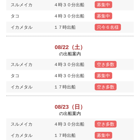
スルメイカ
４時３０分出船
募集中
タコ
４時３０分出船
募集中
イカメタル
１７時出船
只今６名様
08/22（土）
の出船案内
スルメイカ
４時３０分出船
空き多数
タコ
４時３０分出船
募集中
イカメタル
１７時出船
空き多数
08/23（日）
の出船案内
スルメイカ
４時３０分出船
空き多数
イカメタル
１７時出船
募集中