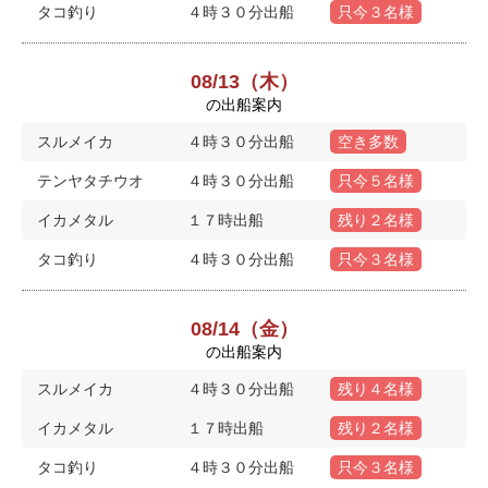
タコ釣り
４時３０分出船
只今３名様
08/13（木）
の出船案内
スルメイカ
４時３０分出船
空き多数
テンヤタチウオ
４時３０分出船
只今５名様
イカメタル
１７時出船
残り２名様
タコ釣り
４時３０分出船
只今３名様
08/14（金）
の出船案内
スルメイカ
４時３０分出船
残り４名様
イカメタル
１７時出船
残り２名様
タコ釣り
４時３０分出船
只今３名様