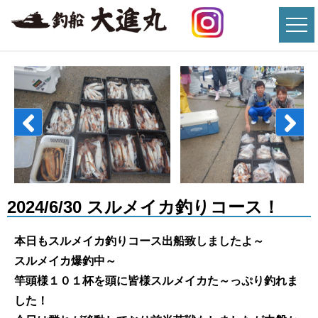
2024/6/30 スルメイカ釣りコース！
本日もスルメイカ釣りコース出船致しましたよ～
スルメイカ爆釣中～
竿頭様１０１杯を頭に皆様スルメイカた～っぷり釣れま
した！