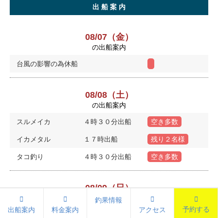
出 船 案 内
08/07（金）
の出船案内
台風の影響の為休船
08/08（土）
の出船案内
スルメイカ
４時３０分出船
空き多数
イカメタル
１７時出船
残り２名様
タコ釣り
４時３０分出船
空き多数
08/09（日）
の出船案内
釣果情報
予約する
出船案内
料金案内
アクセス
スルメイカ
４時３０分出船
満席です