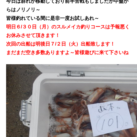
今日は群れが移動しており前半苦戦もしましたが中盤か
らはノリノリ～
皆様釣れている間に是非一度お試しあれ～
明日６/３０日（月）のスルメイカ釣りコースは予報悪く
お休みさせて頂きます！
次回の出船は明後日７/２日（火）出船致します！
まだまだ空き多数ありますよ～皆様遊びに来て下さいね