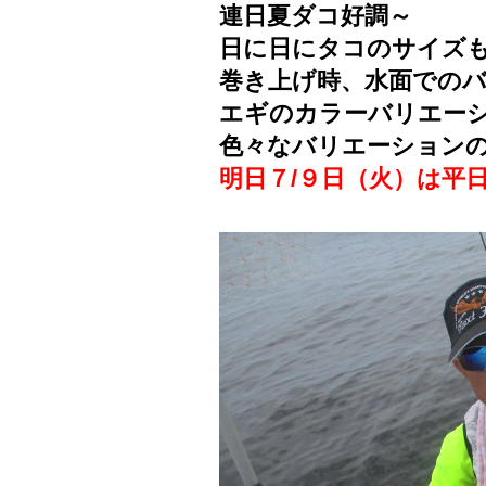
連日夏ダコ好調～
日に日にタコのサイズ
巻き上げ時、水面での
エギのカラーバリエー
色々なバリエーション
明日７/９日（火）は平