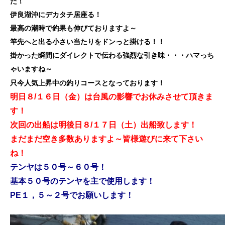
た！
伊良湖沖にデカタチ居座る！
最高の潮時で釣果も伸びておりますよ～
竿先へと出る小さい当たりをドンっと掛ける！！
掛かった瞬間にダイレクトで伝わる強烈な引き味・・・ハマっち
ゃいますね～
只今人気上昇中の釣りコースとなっております！
明日８/１６日（金）は台風の影響でお休みさせて頂きま
す！
次回の出船は明後日８/１７日（土）出船致します！
まだまだ空き多数ありますよ～
皆様遊びに来て下さい
ね！
テンヤは５０号～６０号！
基本５０号のテンヤを主で使用します！
PE１，５～２号でお願いします！