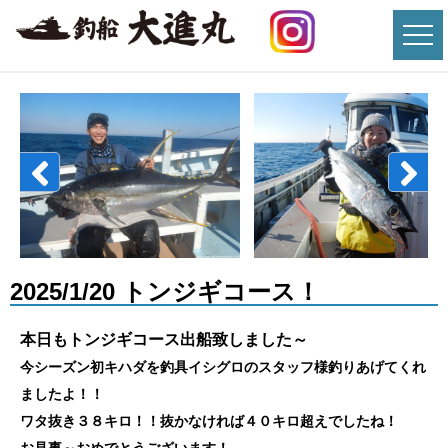
2025/1/20 トンジギコース！
本日もトンジギコース出船致しました～
今シーズン初キハダを釣具イシグロのスタッフ様釣りあげてくれ
ましたよ！！
ワタ抜き３８キロ！！抜かなければ４０キロ超えでしたね！