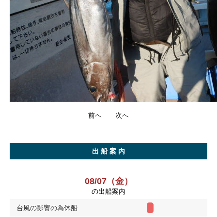
前へ
次へ
出 船 案 内
08/07（金）
の出船案内
台風の影響の為休船