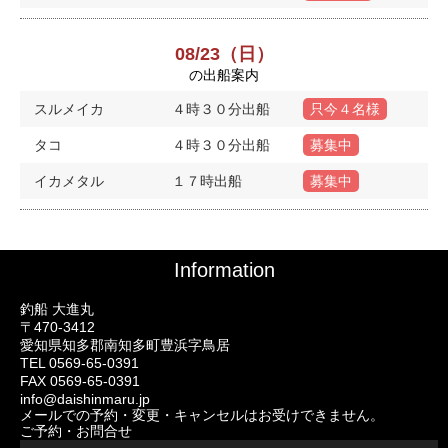
08/23（日）
の出船案内
スルメイカ
４時３０分出船
只今４名様
タコ
４時３０分出船
募集中
イカメタル
１７時出船
募集中
Information
釣船 大進丸
〒470-3412
愛知県知多郡南知多町豊浜字鳥居
TEL 0569-65-0391
FAX 0569-65-0391
info@daishinmaru.jp
メールでの予約・変更・キャンセルはお受けできません。
ご予約・お問合せ