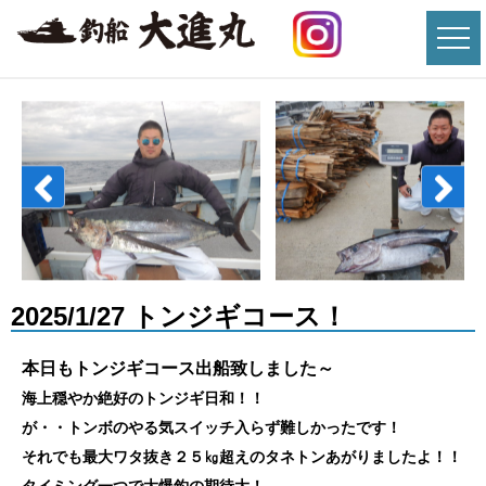
2025/1/27 トンジギコース！
本日もトンジギコース出船致しました～
海上穏やか絶好のトンジギ日和！！
が・・トンボのやる気スイッチ入らず難しかったです！
それでも最大ワタ抜き２５㎏超えのタネトンあがりましたよ！！