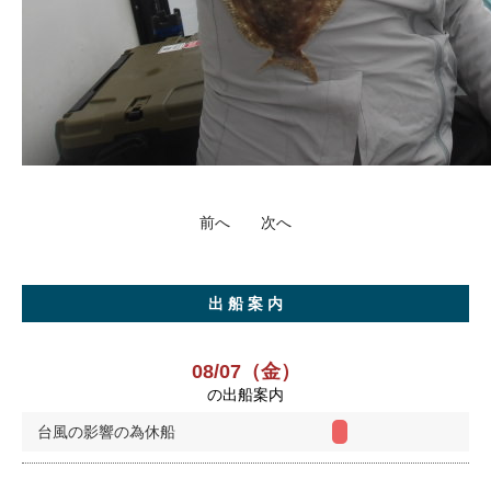
前へ
次へ
出 船 案 内
08/07（金）
の出船案内
台風の影響の為休船