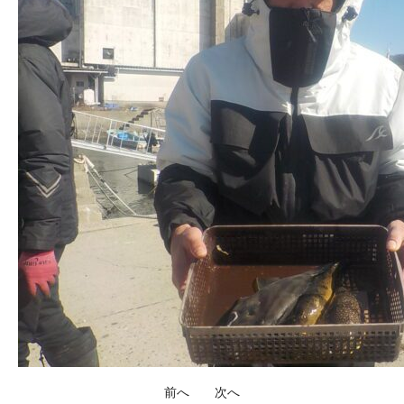
前へ
次へ