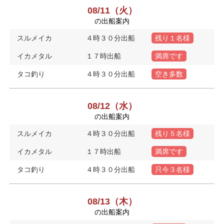
08/11（火）
の出船案内
スルメイカ
４時３０分出船
残り１名様
イカメタル
１７時出船
満席です
タコ釣り
４時３０分出船
空き多数
08/12（水）
の出船案内
スルメイカ
４時３０分出船
残り５名様
イカメタル
１７時出船
満席です
タコ釣り
４時３０分出船
只今３名様
08/13（木）
の出船案内