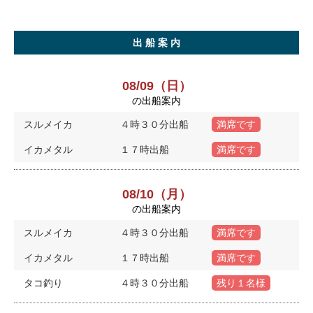
出 船 案 内
08/09（日）
の出船案内
スルメイカ
４時３０分出船
満席です
イカメタル
１７時出船
満席です
08/10（月）
の出船案内
スルメイカ
４時３０分出船
満席です
イカメタル
１７時出船
満席です
タコ釣り
４時３０分出船
残り１名様