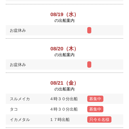
08/19（水）
の出船案内
お盆休み
08/20（木）
の出船案内
お盆休み
08/21（金）
の出船案内
スルメイカ
４時３０分出船
募集中
タコ
４時３０分出船
募集中
イカメタル
１７時出船
只今６名様