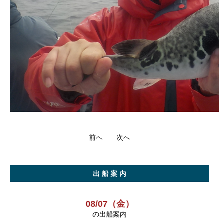
前へ
次へ
出 船 案 内
08/07（金）
の出船案内