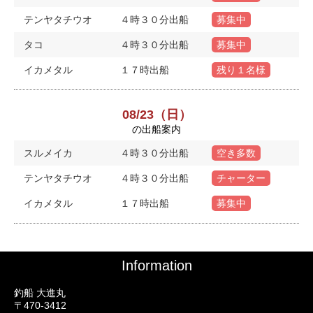
テンヤタチウオ
４時３０分出船
募集中
タコ
４時３０分出船
募集中
イカメタル
１７時出船
残り１名様
08/23（日）
の出船案内
スルメイカ
４時３０分出船
空き多数
テンヤタチウオ
４時３０分出船
チャーター
イカメタル
１７時出船
募集中
Information
釣船 大進丸
〒470-3412