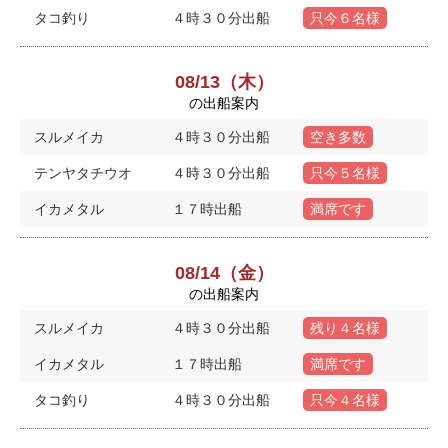
タコ釣り
４時３０分出船
只今６名様
08/13（木）
の出船案内
スルメイカ
４時３０分出船
空き多数
テンヤタチウオ
４時３０分出船
只今５名様
イカメタル
１７時出船
満席です
08/14（金）
の出船案内
スルメイカ
４時３０分出船
残り４名様
イカメタル
１７時出船
満席です
タコ釣り
４時３０分出船
只今４名様