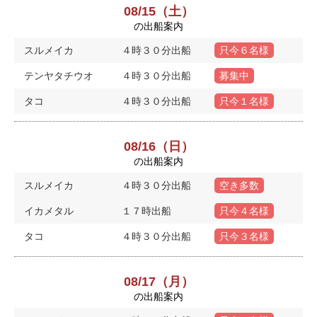
08/15（土）
の出船案内
スルメイカ
４時３０分出船
只今６名様
テンヤタチウオ
４時３０分出船
募集中
タコ
４時３０分出船
只今１名様
08/16（日）
の出船案内
スルメイカ
４時３０分出船
空き多数
イカメタル
１７時出船
只今４名様
タコ
４時３０分出船
只今３名様
08/17（月）
の出船案内