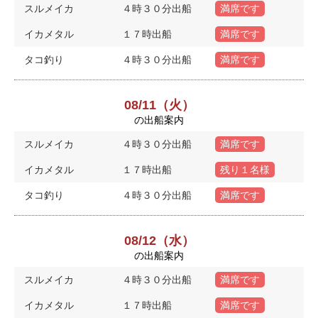
スルメイカ
４時３０分出船
満席です
イカメタル
１７時出船
満席です
タコ釣り
４時３０分出船
満席です
08/11（火）
の出船案内
スルメイカ
４時３０分出船
満席です
イカメタル
１７時出船
残り１名様
タコ釣り
４時３０分出船
満席です
08/12（水）
の出船案内
スルメイカ
４時３０分出船
満席です
イカメタル
１７時出船
満席です