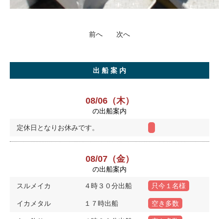
前へ
次へ
出 船 案 内
08/06（木）
の出船案内
定休日となりお休みです。
08/07（金）
の出船案内
スルメイカ
４時３０分出船
只今１名様
イカメタル
１７時出船
空き多数