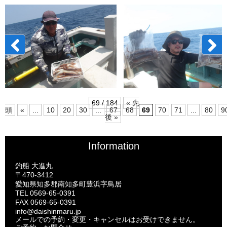
69 / 184
« 先
頭
«
...
10
20
30
...
67
68
69
70
71
...
80
9
後 »
Information
釣船 大進丸
〒470-3412
愛知県知多郡南知多町豊浜字鳥居
TEL 0569-65-0391
FAX 0569-65-0391
info@daishinmaru.jp
メールでの予約・変更・キャンセルはお受けできません。